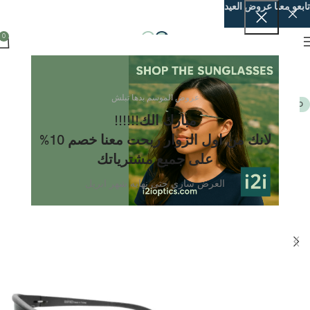
تابعو معنا عروض العيد
0
عروض الموسم بدها تبلش
POLARIZED
مبارك الك!!!!!!
لانك من اول الزوار ربحت معنا خصم 10%
على جميع مشترياتك
العرض ساري حتى نهايه شهر ابريل