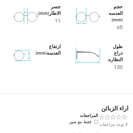
حجم
جسر
العدسه
الاطار(mm):
(mm):
11
65
طول
ارتفاع
ذراع
العدسه(mm):
النظاره:
130
اراء الزبائن
المراجعات
فقط مع صور
لا توجد مراجعات