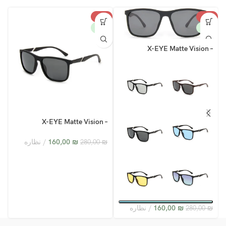
%
-43%
-43%
W
NEW
NEW
X-EYE Matte Vision –
XY24005
–
X-EYE Matte Vision –
2
XY24005 – C4
₪
160,00
نظاره
₪
280,00
₪
₪
160,00
نظاره
280,00
₪