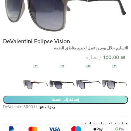
DeValentini Eclipse Vision
التسليم خلال يومين عمل لجميع مناطق الضفه
₪
160,00
نظاره
إضافة إلى السلة
DeValentiniSR0011
رمز المنتج:
عمليه شراء سهله و سلسه