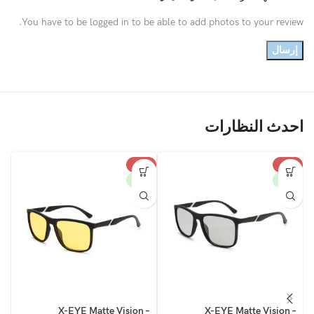
You have to be logged in to be able to add photos to your review.
احدث النظارات
%
-43%
-43%
W
NEW
NEW
–
X-EYE Matte Vision –
X-EYE Matte Vision –