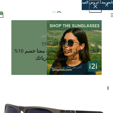
تابعو معنا عروض العيد
0
عروض الموسم بدها تبلش
مبارك الك!!!!!!
لانك من اول الزوار ربحت معنا خصم 10%
على جميع مشترياتك
العرض ساري حتى نهايه شهر ابريل