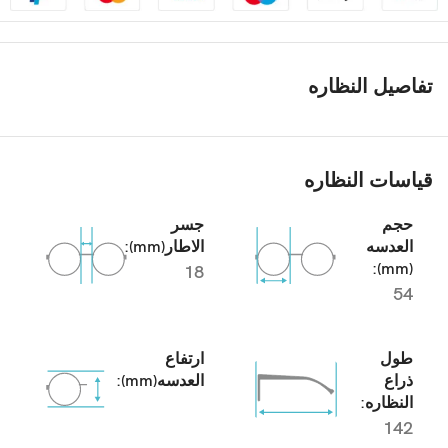
تفاصيل النظاره
قياسات النظاره
حجم
جسر
العدسه
الاطار(mm):
(mm):
18
54
طول
ارتفاع
ذراع
العدسه(mm):
النظاره:
142