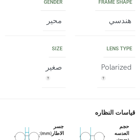
GENDER
FRAME SHAPE
هندسي
محير
SIZE
LENS TYPE
Polarized
صغير
قياسات النظاره
حجم
جسر
العدسه
الاطار(mm):