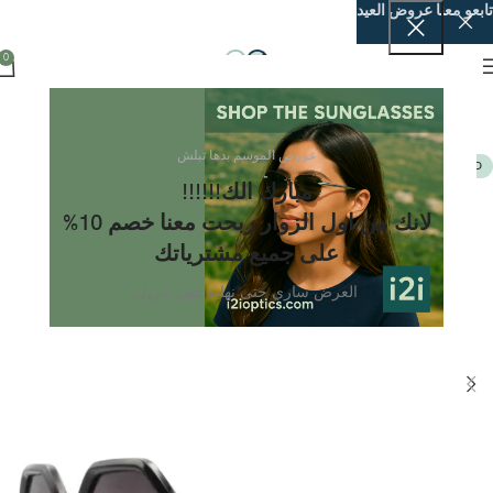
تابعو معنا عروض العيد
0
عروض الموسم بدها تبلش
POLARIZED
مبارك الك!!!!!!
لانك من اول الزوار ربحت معنا خصم 10%
على جميع مشترياتك
العرض ساري حتى نهايه شهر ابريل