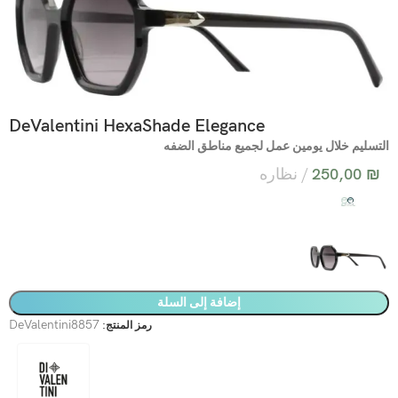
DeValentini HexaShade Elegance
التسليم خلال يومين عمل لجميع مناطق الضفه
₪
250,00
نظاره
إضافة إلى السلة
DeValentini8857
رمز المنتج: