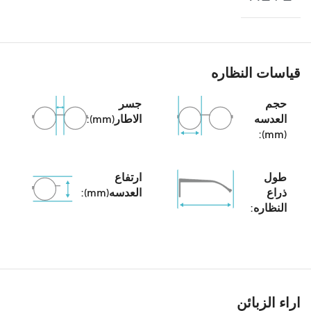
قياسات النظاره
حجم
جسر
العدسه
الاطار(mm):
(mm):
طول
ارتفاع
ذراع
العدسه(mm):
النظاره:
اراء الزبائن