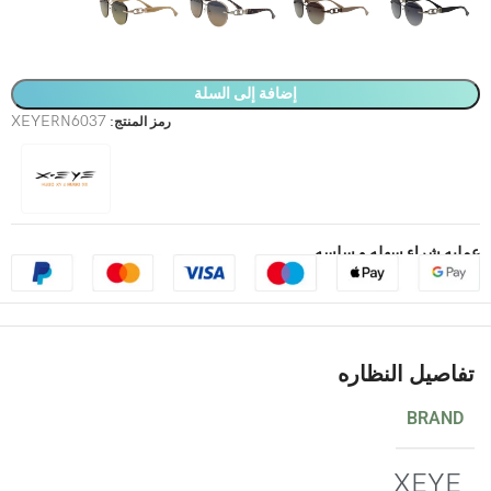
إضافة إلى السلة
XEYERN6037
رمز المنتج:
عمليه شراء سهله و سلسه
تفاصيل النظاره
BRAND
XEYE