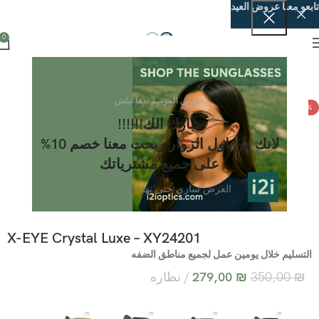
تابعو معنا عروض العيد
0
عروض الموسم بدها تبلش
-20%
مبارك الك!!!!!!
لانك من اول الزوار ربحت معنا خصم 10%
على جميع مشترياتك
العرض ساري حتى نهايه شهر ابريل
X-EYE Crystal Luxe – XY24201
التسليم خلال يومين عمل لجميع مناطق الضفه
₪
350,00
₪
279,00
نظاره