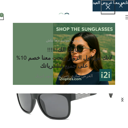
تابعو معنا عروض العيد
0
عروض الموسم بدها تبلش
مبارك الك!!!!!!
لانك من اول الزوار ربحت معنا خصم 10%
على جميع مشترياتك
العرض ساري حتى نهايه شهر ابريل