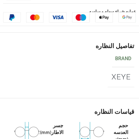
عمليه شراء سهله و سلسه
تفاصيل النظاره
BRAND
XEYE
قياسات النظاره
حجم
جسر
العدسه
الاطار(mm):