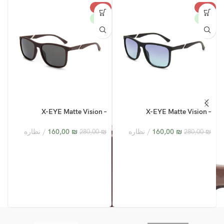
%
-43%
-43%
W
NEW
NEW
–
5
X-EYE Matte Vision –
X-EYE Matte Vision –
XY24005 – C1
XY24005 – C5
₪
160,00
نظاره
₪
160,00
نظاره
280,00
₪
280,00
₪
₪