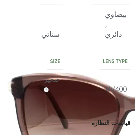
بيضاوي
,
دائري
ستاتي
SIZE
LENS TYPE
صغير
UV400
قياسات النظاره