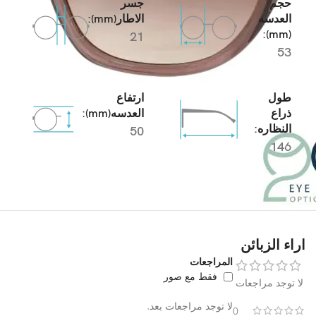
حجم
جسر
العدسه
الاطار(mm):
(mm):
21
53
طول
ارتفاع
ذراع
العدسه(mm):
النظاره:
50
146
اراء الزبائن
المراجعات
فقط مع صور
لا توجد مراجعات
لا توجد مراجعات بعد.
0