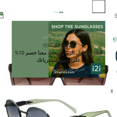
تابعو معنا عروض العيد
0
عروض الموسم بدها تبلش
UV400
مبارك الك!!!!!!
لانك من اول الزوار ربحت معنا خصم 10%
على جميع مشترياتك
العرض ساري حتى نهايه شهر ابريل