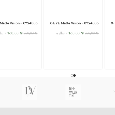
Matte Vision – XY24005
X-EYE Matte Vision – XY24005
X-
– C1
– C5
₪
160,00
نظاره
₪
160,00
نظا
280,00
₪
280,00
₪
R