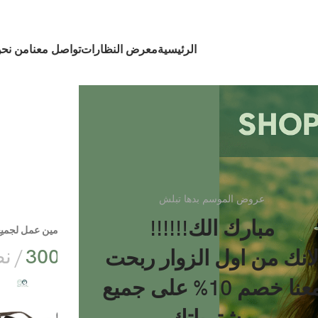
الرئيسية
معرض النظارات
تواصل معنا
من نح
عروض الموسم بدها تبلش
مبارك الك!!!!!!
التسليم خلال يومين عمل لجمي
₪
300,00
نظ
انك من اول الزوار ربحت
معنا خصم 10% على جميع