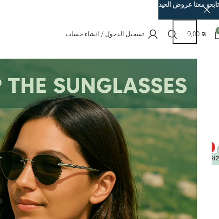
تابعو معنا عروض العيد
₪
0,00
تسجيل الدخول / انشاء حساب
الرئيسية
نظارات شمسية
XEYE Elite Shade
HOT
POLARI
ل