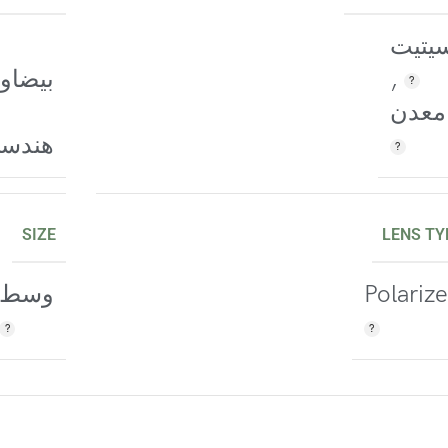
يتيت
,
بيضاو
معدن
هندس
SIZE
LENS TY
Polariz
وسط