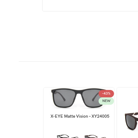
-43%
-43%
NEW
NEW
X-EYE Matte Vision – XY24005