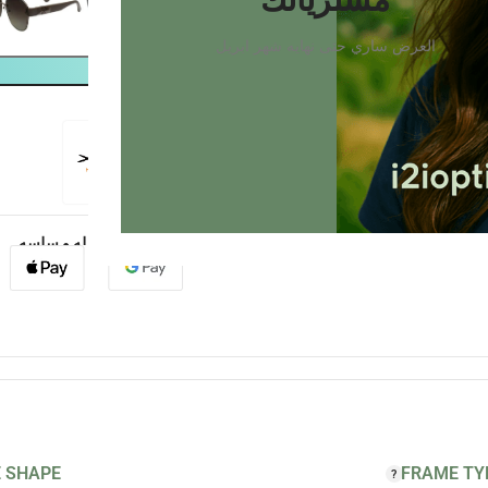
مشترياتك
العرض ساري حتى نهايه شهر ابريل
عمليه شراء سهله و سلسه
 SHAPE
FRAME TY