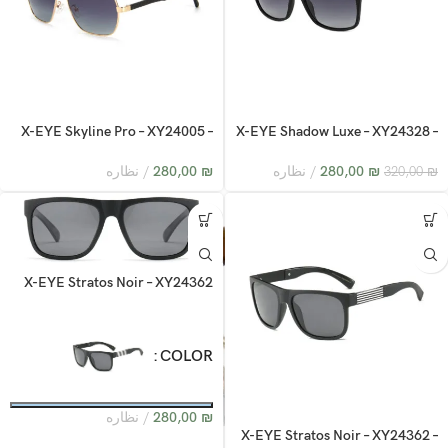
X-EYE Skyline Pro – XY24005 –
X-EYE Shadow Luxe – XY24328 –
C5
C2
₪
280,00
نظاره
₪
280,00
نظاره
320,00
₪
X-EYE Stratos Noir – XY24362
COLOR
₪
280,00
نظاره
X-EYE Stratos Noir – XY24362 –