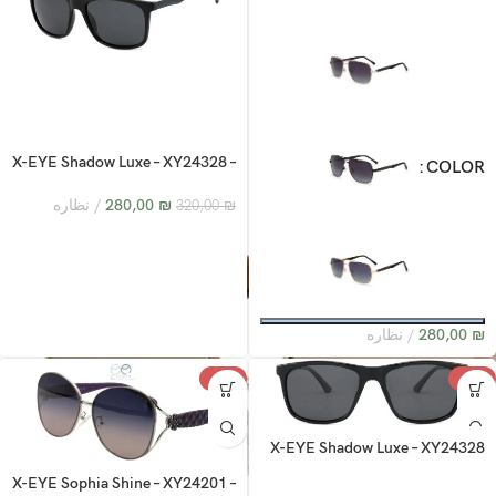
X-EYE Shadow Luxe – XY24328 –
COLOR
C1
₪
280,00
نظاره
320,00
₪
₪
280,00
نظاره
-20%
-13%
X-EYE Shadow Luxe – XY24328
X-EYE Sophia Shine – XY24201 –